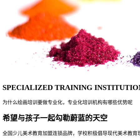
SPECIALIZED TRAINING INSTITUTIO
为什么绘画培训要做专业化，专业化培训机构有哪些优势呢
希望与孩子一起勾勒蔚蓝的天空
全国少儿美术教育加盟连锁品牌，学校积极倡导现代美术教育