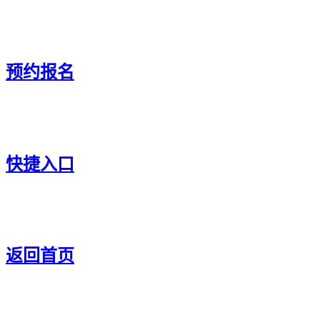
预约报名
快捷入口
返回首页