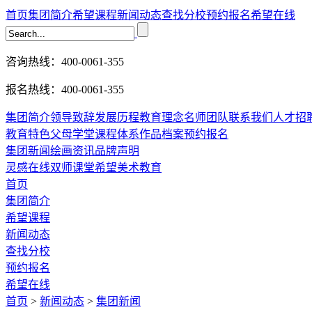
首页
集团简介
希望课程
新闻动态
查找分校
预约报名
希望在线
咨询热线：400-0061-355
报名热线：400-0061-355
集团简介
领导致辞
发展历程
教育理念
名师团队
联系我们
人才招
教育特色
父母学堂
课程体系
作品档案
预约报名
集团新闻
绘画资讯
品牌声明
灵感在线
双师课堂
希望美术教育
首页
集团简介
希望课程
新闻动态
查找分校
预约报名
希望在线
首页
>
新闻动态
>
集团新闻