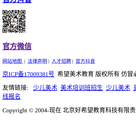
官方微信
网站地图
|
法律声明
|
人才招聘
|
官方抖音
京ICP备17009381号
希望美术教育 版权所有 仿冒
友情链接:
少儿美术
美术培训班招生
少儿美术
线报名
Copyright © 2004-现在 北京好希望教育科技有