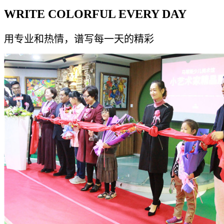
WRITE COLORFUL EVERY DAY
用专业和热情，谱写每一天的精彩