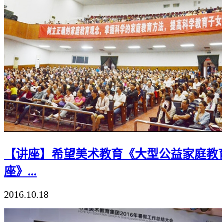
【讲座】希望美术教育《大型公益家庭教
座》...
2016.10.18