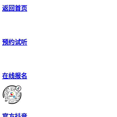
返回首页
预约试听
在线报名
官方抖音