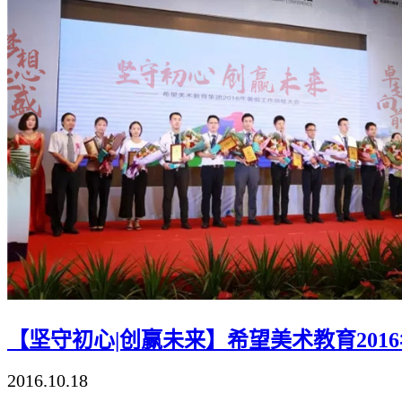
【坚守初心|创赢未来】希望美术教育2016年
2016.10.18