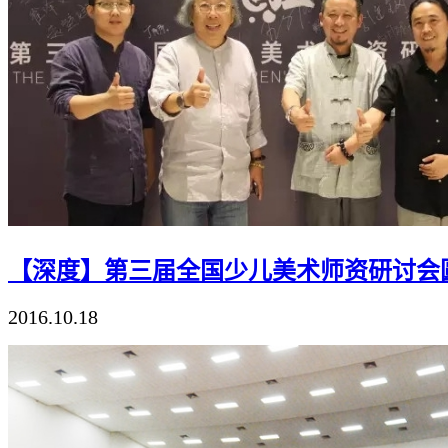
【深度】第三届全国少儿美术师资研讨会
2016.10.18