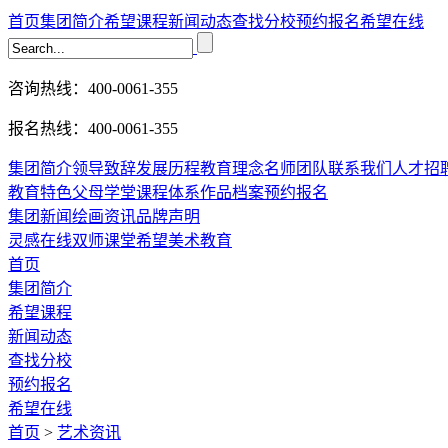
首页
集团简介
希望课程
新闻动态
查找分校
预约报名
希望在线
咨询热线：400-0061-355
报名热线：400-0061-355
集团简介
领导致辞
发展历程
教育理念
名师团队
联系我们
人才招
教育特色
父母学堂
课程体系
作品档案
预约报名
集团新闻
绘画资讯
品牌声明
灵感在线
双师课堂
希望美术教育
首页
集团简介
希望课程
新闻动态
查找分校
预约报名
希望在线
首页
>
艺术资讯