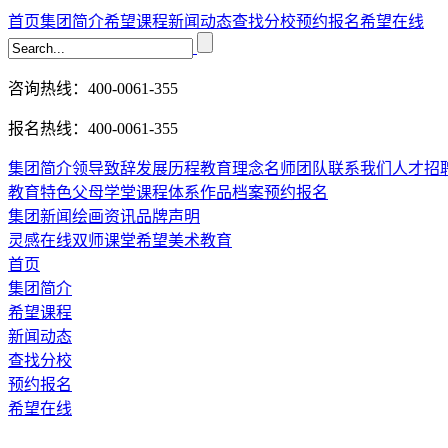
首页
集团简介
希望课程
新闻动态
查找分校
预约报名
希望在线
咨询热线：400-0061-355
报名热线：400-0061-355
集团简介
领导致辞
发展历程
教育理念
名师团队
联系我们
人才招
教育特色
父母学堂
课程体系
作品档案
预约报名
集团新闻
绘画资讯
品牌声明
灵感在线
双师课堂
希望美术教育
首页
集团简介
希望课程
新闻动态
查找分校
预约报名
希望在线