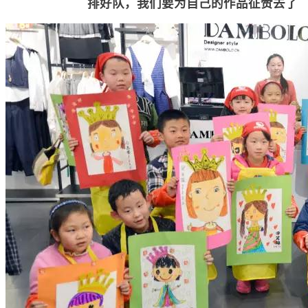
排好队，我们要为自己的作品征赞去了