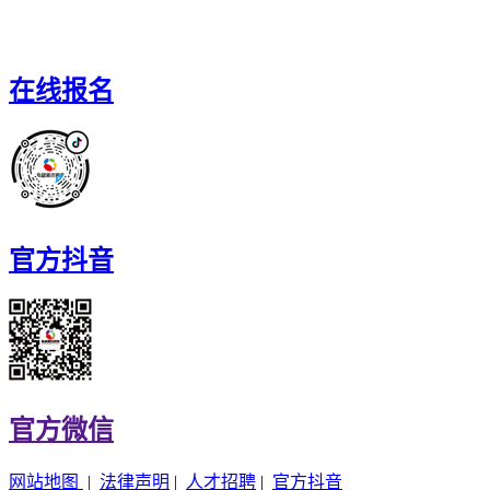
在线报名
官方抖音
官方微信
网站地图
|
法律声明
|
人才招聘
|
官方抖音