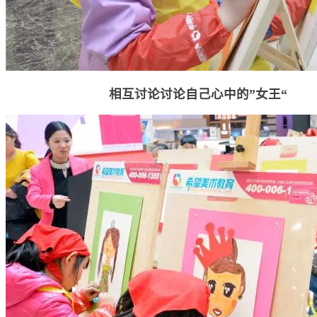
相互讨论讨论自己心中的”女王“