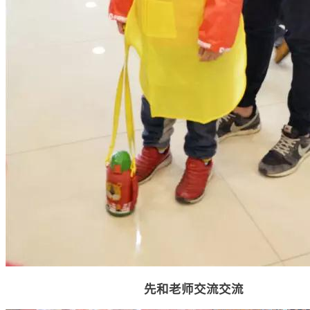
先和老师交流交流