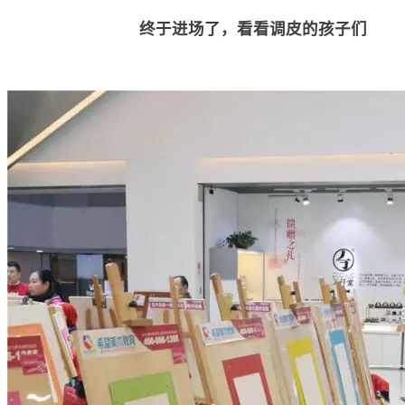
终于进场了，看看调皮的孩子们