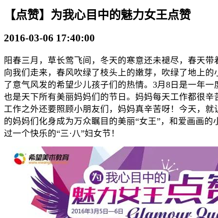
【点赞】为我心目中的魅力女王点赞
2016-03-06 17:40:00
阳春三月，草长莺飞间，冬天的寒意还未褪尽，春天带
向我们走来，春风吹绿了枝头上的嫩芽，吹绿了地上的
了意气风发的希望少儿孩子们的热情。3月8日是一年一
也是天下所有美丽妈妈们的节日。妈妈每天工作都很辛
工作之外还要照顾小朋友们，妈妈真辛苦呀！今天，就
的妈妈们化身成为万众瞩目的美丽“女王”，和爱画画的
过一个快乐的“三·八”妇女节！