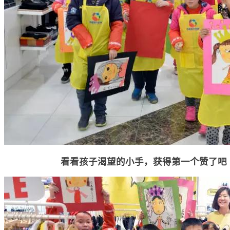
看看孩子渴望的小手，获得第一个赞了吧