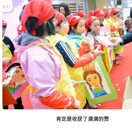
肯定是收获了满满的赞