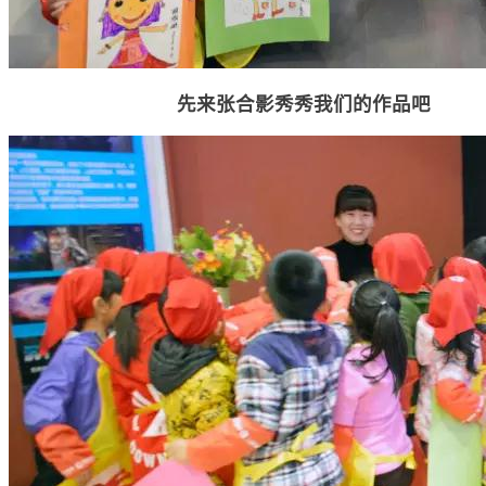
先来张合影秀秀我们的作品吧