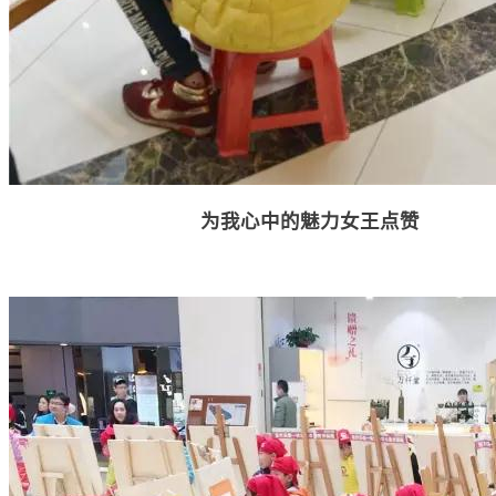
为我心中的魅力女王点赞