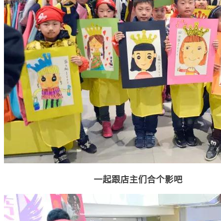
一起跟店主们合个影吧