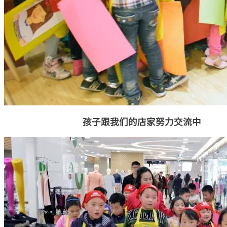
孩子跟我们的店家努力交流中